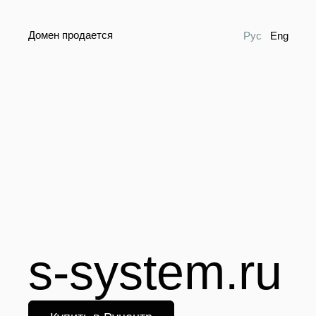
Домен продается
Рус
Eng
s-system.ru